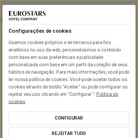
Eurostars Gran Hotel Lugo
LUGO
Iniciar sessão n
Comemore Connosco!
Configurações de cookies
Usamos cookies próprios e de terceiros para fins
analíticos no uso da web, personalizamos o conteúdo
com base em suas preferências e publicidade
personalizada com base em um perfil da coleção de seus
hábitos de navegação. Para mais informações, você pode
ler nossa política de cookies. Você pode aceitar todos os
cookies através do botão "Aceitar" ou pode configurar ou
35 €
rejeitar seu uso clicando em "Configurar ".
Política de
Comemore connosco!
cookies
Gostaria de celebrar connosco um aniversário, uma data
CONFIGURAR
especial ou um evento especial? Reserve o nosso pacote
de celebração e desfrute de:
REJEITAR TUDO