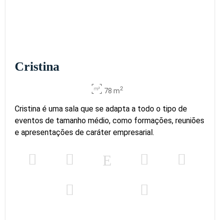
2
12
-
12
15
10
16
28 m
x m
altura
Cristina
2
78 m
Cristina é uma sala que se adapta a todo o tipo de
eventos de tamanho médio, como formações, reuniões
e apresentações de caráter empresarial.