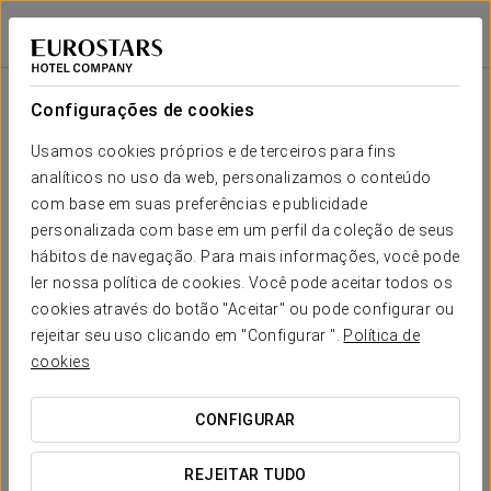
Eurostars Gran Hotel Lugo
LUGO
Iniciar sessão n
Sala
Forma-
Escola
Banquete
Cocktail
Imperial
Teatro
Cabaré
U
Configurações de cookies
Cristina
2
78 m
Seu evento em
Usamos cookies próprios e de terceiros para fins
20
40
42
21
24
30
x m
analíticos no uso da web, personalizamos o conteúdo
altura
com base em suas preferências e publicidade
A Toxa
personalizada com base em um perfil da coleção de seus
2
78 m
20
50
42
29
30
64
hábitos de navegação. Para mais informações, você pode
x m
SOLICITAR ORÇAMENTO
ler nossa política de cookies. Você pode aceitar todos os
altura
cookies através do botão "Aceitar" ou pode configurar ou
Ancares
rejeitar seu uso clicando em "Configurar ".
Política de
2
58 m
20
25
30
21
26
30
cookies
x m
altura
CONFIGURAR
Arousa
2
80 m
20
50
42
29
30
64
x m
REJEITAR TUDO