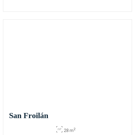
San Froilán
2
28 m