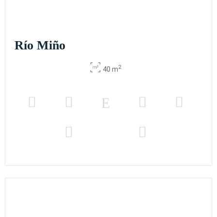
Río Miño
2
40 m