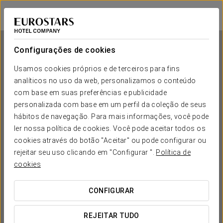
Eurostars Guadalquivir
SEVILHA
Iniciar sessão n
Configurações de cookies
Usamos cookies próprios e de terceiros para fins
analíticos no uso da web, personalizamos o conteúdo
Eurostars Guadalquivir
com base em suas preferências e publicidade
personalizada com base em um perfil da coleção de seus
SEVILHA
hábitos de navegação. Para mais informações, você pode
ler nossa política de cookies. Você pode aceitar todos os
cookies através do botão "Aceitar" ou pode configurar ou
rejeitar seu uso clicando em "Configurar ".
Política de
cookies
CONFIGURAR
QUANDO QUER IR?


REJEITAR TUDO