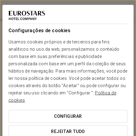
Eurostars Guadalquivir
SEVILHA
Iniciar sessão n
Pequeno-Almoço Com Diamantes
Configurações de cookies
Usamos cookies próprios e de terceiros para fins
analíticos no uso da web, personalizamos o conteúdo
com base em suas preferências e publicidade
personalizada com base em um perfil da coleção de seus
hábitos de navegação. Para mais informações, você pode
ler nossa política de cookies. Você pode aceitar todos os
cookies através do botão "Aceitar" ou pode configurar ou
20 € por pessoa
rejeitar seu uso clicando em "Configurar ".
Política de
Pequeno-almoço com diamantes
cookies
Comece o dia sem pressa com um pequeno-almoço
CONFIGURAR
completo servido no seu quarto, no horário que indicar.
REJEITAR TUDO