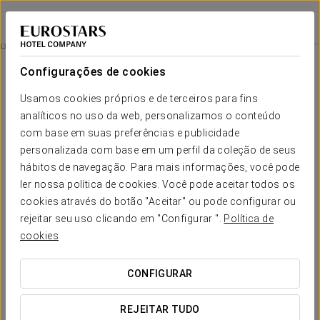
Eurostars Isla de la Toja
PONTEVEDRA - OGROVE
Iniciar sessão n
Experiência Romântica
Configurações de cookies
Usamos cookies próprios e de terceiros para fins
analíticos no uso da web, personalizamos o conteúdo
com base em suas preferências e publicidade
personalizada com base em um perfil da coleção de seus
hábitos de navegação. Para mais informações, você pode
ler nossa política de cookies. Você pode aceitar todos os
cookies através do botão "Aceitar" ou pode configurar ou
65 € / noite
rejeitar seu uso clicando em "Configurar ".
Política de
Experiência Romântica
cookies
Uma proposta pensada para tornar a sua estadia ainda mais
CONFIGURAR
especial e proporcionar um momento de desconexão a
dois.
REJEITAR TUDO