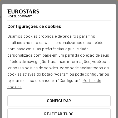
Eurostars Isla de la Toja
PONTEVEDRA - OGROVE
Iniciar sessão n
Quartos
Configurações de cookies
Quartos
O conforto e descanso que necessita
Usamos cookies próprios e de terceiros para fins
analíticos no uso da web, personalizamos o conteúdo
com base em suas preferências e publicidade
O hotel Eurostars Isla de La Toja 4* conta com 100 quartos
duplos e 4 junior suites; todos dispõem das
prestações
personalizada com base em um perfil da coleção de seus
necesárias
para assegurar uma
experiência única na Ria de
hábitos de navegação. Para mais informações, você pode
Arousa
.
ler nossa política de cookies. Você pode aceitar todos os
Os quartos estão equipados com WiFi gratuito, ar ou
cookies através do botão "Aceitar" ou pode configurar ou
aquecimento segundo a época, minibar, cofre, TV via satélite,
rejeitar seu uso clicando em "Configurar ".
Política de
secador de cabelo, música e carta de almofadas.
cookies
SERVIÇOS EM DESTAQUE
CONFIGURAR
Quartos
Suítes
REJEITAR TUDO