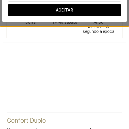
ACEITAR
Cofre
TV via satélite
Ar ou
aquecimento
segundo a época
30
Confort Duplo