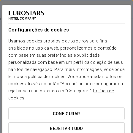
Eurostars Isla de la Toja
PONTEVEDRA - OGROVE
Iniciar sessão n
Tratamento De Luminosidade
Configurações de cookies
Usamos cookies próprios e de terceiros para fins
analíticos no uso da web, personalizamos o conteúdo
com base em suas preferências e publicidade
personalizada com base em um perfil da coleção de seus
hábitos de navegação. Para mais informações, você pode
ler nossa política de cookies. Você pode aceitar todos os
cookies através do botão "Aceitar" ou pode configurar ou
75 €/pessoa
rejeitar seu uso clicando em "Configurar ".
Política de
Tratamento de luminosidade
cookies
Proporciona luminosidade ao seu rosto graças ao potente
CONFIGURAR
efeito da Vitamina C, dando-lhe um aspeto sedoso.
REJEITAR TUDO