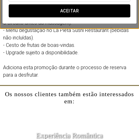
- Massagem asiática por pessoa (massagem com pedras
quentes de 25 minutos).
ACEITAR
- Circuito de águas no Occitania Spa (recomenda-se realizar
o circuito antes da massagem).
- Menu degustação no La Pleta Sushi Restaurant (bebidas
não incluídas).
- Cesto de frutas de boas-vindas.
- Upgrade sujeito a disponibilidade.
Adiciona esta promoção durante o processo de reserva
para a desfrutar.
Os nossos clientes também estão interessados
em:
Experiência Romântica