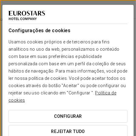
Eurostars La Pleta
LLEIDA - BAQUEIRA
Iniciar sessão n
Experiência Gourmet Asiática & Spa
Configurações de cookies
Usamos cookies próprios e de terceiros para fins
analíticos no uso da web, personalizamos o conteúdo
com base em suas preferências e publicidade
personalizada com base em um perfil da coleção de seus
hábitos de navegação. Para mais informações, você pode
ler nossa política de cookies. Você pode aceitar todos os
cookies através do botão "Aceitar" ou pode configurar ou
160 €
rejeitar seu uso clicando em "Configurar ".
Política de
Experiência gourmet asiática & spa
cookies
Desfruta da melhor experiência asiática no nosso hotel.
CONFIGURAR
Inclui:
REJEITAR TUDO