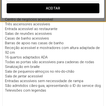
Acessibilidade geral no hotel
ACEITAR
Portas com uma largura mínima de 92 cm
Corredores com uma largura mínima de 127 cm
Centro de negócios acessível
Três ascensores acessíveis
Entrada acessível ao restaurante
Salas de reuniões acessíveis
Casas de banho acessíveis
Barras de apoio nas casas de banho
Receção acessível e mostradores com altura adaptada de
92 cm
16 quartos adaptados ADA
Todas as portas são acessíveis para cadeiras de rodas
Sinalização em braille
Sala de pequenos-almoços no rés-do-chão
Sala de jantar acessível
Entradas acessíveis sem necessidade de rampa
São admitidos cães-guia, apresentando o ID do service dog
Televisões com legendas