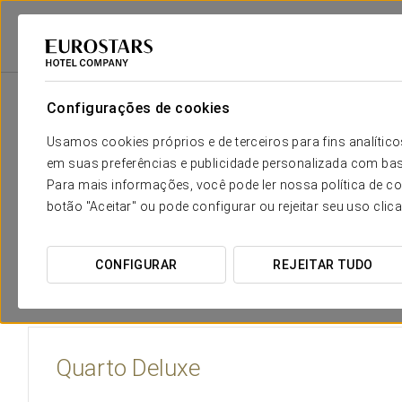
Eurostars Hotel Company
Estados Unidos Da América
Miami
Euros
Configurações de cookies
O conforto e descanso que neces
Usamos cookies próprios e de terceiros para fins analít
em suas preferências e publicidade personalizada com bas
Os 126 quartos do Eurostars Langford reúnem
comodidade
Para mais informações, você pode ler nossa política de co
residencial atual. Todos estes têm
camas tamanho queen
botão "Aceitar" ou pode configurar ou rejeitar seu uso clic
banho
com azulejos.
A palete de
cores neutras
dos nossos quartos envolvê-lo-
CONFIGURAR
REJEITAR TUDO
cidades mais emocionantes do mundo.
Quarto Deluxe