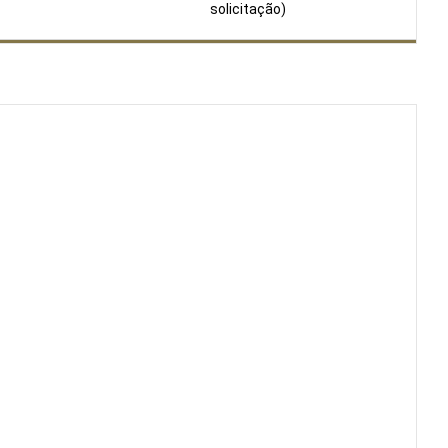
solicitação)
CIDADE
6