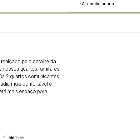
Ar condicionado
DIMENSÕES
58
CAPA
 realçado pelo detalhe da
nossos quartos familiares
. Os 2 quartos comunicantes
tadia mais confortável e
terá mais espaço para
Telefone