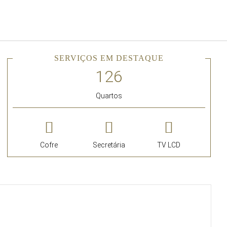
Português
Iniciar sessão no Star Trave
SERVIÇOS EM DESTAQUE
Quartos
Cofre
Secretária
TV LCD