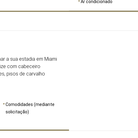
Ar condicionado
DIMENSÕES
26
rnar a sua estadia em Miami
ize com cabeceiro
es, pisos de carvalho
Comodidades (mediante
solicitação)