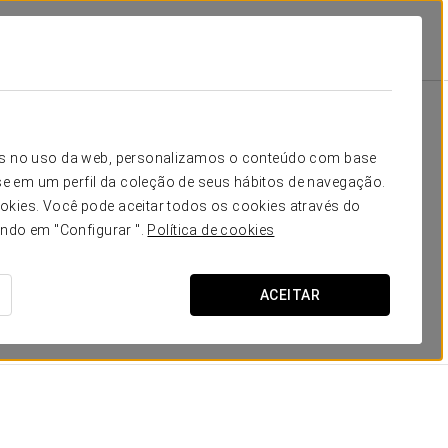
tars Langford
Quartos
sita
icos no uso da web, personalizamos o conteúdo com base
e em um perfil da coleção de seus hábitos de navegação.
 e modernidade
, irradiando em simultâneo um estilo
okies. Você pode aceitar todos os cookies através do
, espaçosas
áreas de trabalho
e l
uxuosas casas de
ando em "Configurar ".
Política de cookies
ão numa aura de tranquilidade e relaxamento numa das
ACEITAR
DIMENSÕES
26