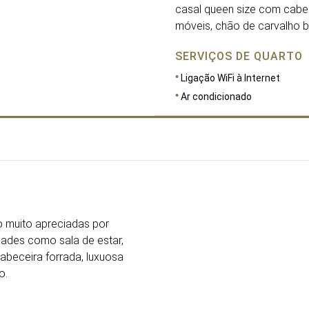
casal queen size com cabec
móveis, chão de carvalho 
SERVIÇOS DE QUARTO
Ligação WiFi à Internet
Ar condicionado
DIMENSÕES
35
 muito apreciadas por
dades como sala de estar,
beceira forrada, luxuosa
o.