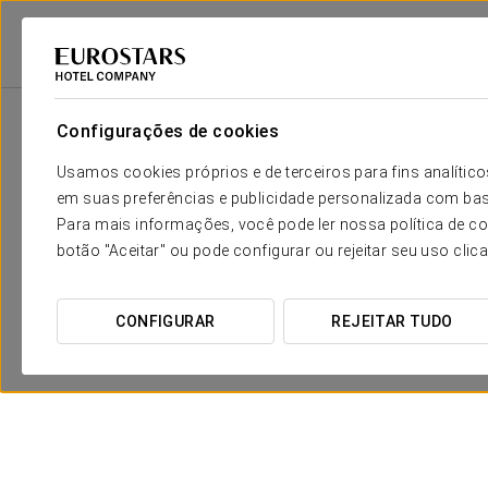
Eurostars Hotel Company
Espanha
La Rioja - Haro
Eurostars Los A
Configurações de cookies
Usamos cookies próprios e de terceiros para fins analít
em suas preferências e publicidade personalizada com bas
Para mais informações, você pode ler nossa política de co
botão "Aceitar" ou pode configurar ou rejeitar seu uso clic
CONFIGURAR
REJEITAR TUDO