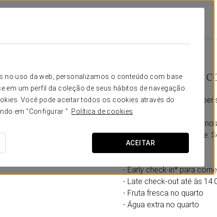
gustinos
Promoções
Experiência Conforto
14€
Experiência c
icos no uso da web, personalizamos o conteúdo com base
e em um perfil da coleção de seus hábitos de navegação.
Horários flexíveis, tudo pe
okies. Você pode aceitar todos os cookies através do
ando em "Configurar ".
Política de cookies
No Eurostars Los Agustinos
eficiência e comodidade. 
ACEITAR
Inclui:
- Early check-in* para com
- Late check-out até às 14
- Fruta fresca no quarto
- Água extra no quarto