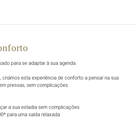
Português
Iniciar sessão no Star Trave
onforto
nsado para se adaptar à sua agenda.
, criámos esta experiência de conforto a pensar na sua
Sem pressas, sem complicações.
eçar a sua estadia sem complicações
:00* para uma saída relaxada