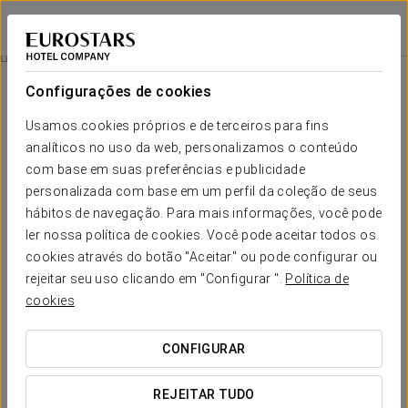
Eurostars Madrid Gran Vía
MADRID
Iniciar sessão n
Quartos
Configurações de cookies
Quartos
O conforto e descanso que necessita
Usamos cookies próprios e de terceiros para fins
analíticos no uso da web, personalizamos o conteúdo
com base em suas preferências e publicidade
O Eurostars Madrid Gran Vía dispõe de 84 quartos luminosos e
modernos, todos estes decorados em tons ocres e brancos.
personalizada com base em um perfil da coleção de seus
O toque inovador é proporcionado pelas cabeceiras
hábitos de navegação. Para mais informações, você pode
ornamentadas com grandes murais de espaços
ler nossa política de cookies. Você pode aceitar todos os
emblemáticos de Madrid, que fazem com que cada quarto
seja único. Todas as habitações dispõem de tecnologia
cookies através do botão "Aceitar" ou pode configurar ou
Bluetooth, que permite conectar o telemóvel à onda musical, e
rejeitar seu uso clicando em "Configurar ".
Política de
também entradas USB para poder carregar qualquer
cookies
dispositivo no quarto.
Para além disso, alguns dos quartos dispõem de terraços
CONFIGURAR
privativos e de tetos ligeiramente em forma de mansarda que
aumentam ainda mais o seu encanto.
REJEITAR TUDO
SERVIÇOS EM DESTAQUE