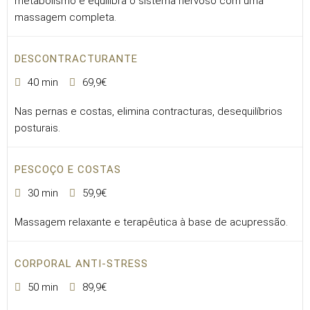
metabolismo e equilibra o sistema nervoso com uma
massagem completa.
DESCONTRACTURANTE
40 min
69,9€
Nas pernas e costas, elimina contracturas, desequilíbrios
posturais.
PESCOÇO E COSTAS
30 min
59,9€
Massagem relaxante e terapêutica à base de acupressão.
CORPORAL ANTI-STRESS
50 min
89,9€