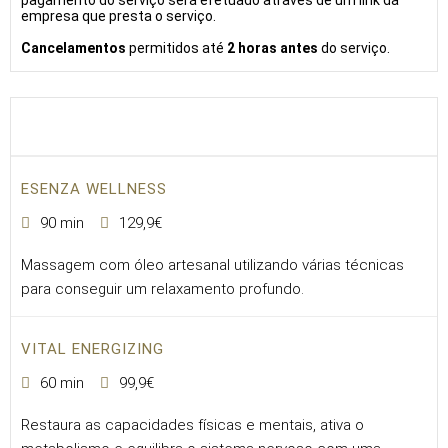
pagamento do serviço será efetuado através de um link da
empresa que presta o serviço.
Cancelamentos
permitidos até
2 horas antes
do serviço.
ESENZA WELLNESS
90 min
129,9€
Massagem com óleo artesanal utilizando várias técnicas
para conseguir um relaxamento profundo.
VITAL ENERGIZING
60 min
99,9€
Restaura as capacidades físicas e mentais, ativa o