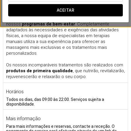
Massagens
ACEITAR
Este é o seu espaço para recarregar baterias. Leve o seu
tempo para regenerar e elevar o seu rendimento com os
nossos
programas de bem-estar
. Completamente
adaptados às necessidades e exigências das atividades
físicas, a nossa equipa de especialistas em terapias
manuais utiliza a sua experiência para oferecer as
massagens mais exclusivas e os tratamentos mais
personalizados.
Os nossos incomparáveis tratamentos são realizados com
produtos de primeira qualidade
, que nutrirão, revitalizarão,
rejuvenescerão e relaxarão o seu corpo.
Horários
Todos os dias, das 09:00 às 22:00. Serviços sujeita a
disponibilidade.
Mais informação
Para mais informações e reservas, contacte a receção. O