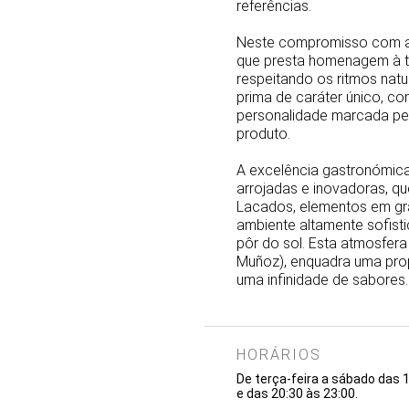
referências.
Neste compromisso com a 
que presta homenagem à tr
respeitando os ritmos natu
prima de caráter único, c
personalidade marcada pela
produto.
A excelência gastronómica 
arrojadas e inovadoras, q
Lacados, elementos em gra
ambiente altamente sofist
pôr do sol. Esta atmosfera 
Muñoz), enquadra uma pro
uma infinidade de sabores.
HORÁRIOS
De terça-feira a sábado das 
e das 20:30 às 23:00.