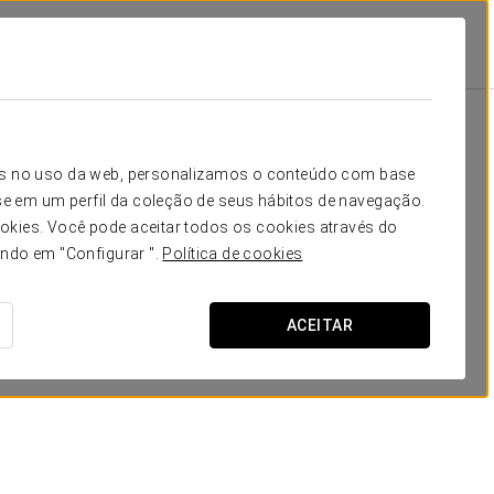
Instalações E Serviços
Restauração
Restauração
icos no uso da web, personalizamos o conteúdo com base
e em um perfil da coleção de seus hábitos de navegação.
okies. Você pode aceitar todos os cookies através do
ando em "Configurar ".
Política de cookies
ACEITAR