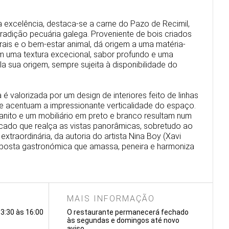
excelência, destaca-se a carne do Pazo de Recimil,
adição pecuária galega. Proveniente de bois criados
rais e o bem-estar animal, dá origem a uma matéria-
om uma textura excecional, sabor profundo e uma
 sua origem, sempre sujeita à disponibilidade do
é valorizada por um design de interiores feito de linhas
ue acentuam a impressionante verticalidade do espaço.
nito e um mobiliário em preto e branco resultam num
icado que realça as vistas panorâmicas, sobretudo ao
extraordinária, da autoria do artista Nina Boy (Xavi
posta gastronómica que amassa, peneira e harmoniza
MAIS INFORMAÇÃO
13:30 às 16:00
O restaurante permanecerá fechado
às segundas e domingos até novo
aviso.