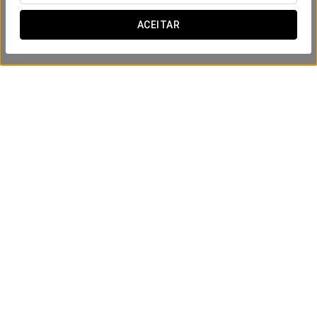
ACEITAR
Experiência romântica
165.000 COP por casal
VER OFERTA