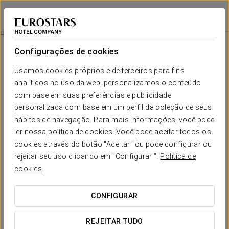
Eurostars Marqués de Villalta
CARTAGENA DAS ÍNDIAS
Iniciar sessão n
Promoções
Configurações de cookies
Promoções
Usamos cookies próprios e de terceiros para fins
analíticos no uso da web, personalizamos o conteúdo
com base em suas preferências e publicidade
personalizada com base em um perfil da coleção de seus
hábitos de navegação. Para mais informações, você pode
Mangata Beach
ler nossa política de cookies. Você pode aceitar todos os
cookies através do botão "Aceitar" ou pode configurar ou
400.000 COP per person
rejeitar seu uso clicando em "Configurar ".
Política de
cookies
VER OFERTA
CONFIGURAR
REJEITAR TUDO