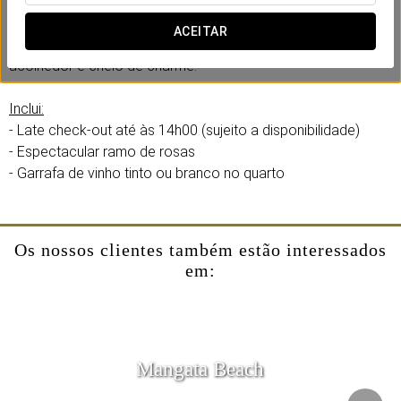
No Eurostars Marqués de Villalta criámos uma experiência
romântica pensada para partilhar com a vossa cara-metade.
ACEITAR
Momentos que apaixonam, num ambiente exclusivo,
acolhedor e cheio de charme.
Inclui:
- Late check-out até às 14h00 (sujeito a disponibilidade)
- Espectacular ramo de rosas
- Garrafa de vinho tinto ou branco no quarto
Os nossos clientes também estão interessados
em:
Mangata Beach