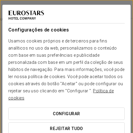
Eurostars Marqués de Villalta
CARTAGENA DAS ÍNDIAS
Iniciar sessão n
Experiência Romântica
Configurações de cookies
Usamos cookies próprios e de terceiros para fins
analíticos no uso da web, personalizamos o conteúdo
com base em suas preferências e publicidade
personalizada com base em um perfil da coleção de seus
hábitos de navegação. Para mais informações, você pode
ler nossa política de cookies. Você pode aceitar todos os
cookies através do botão "Aceitar" ou pode configurar ou
165.000 COP por casal
rejeitar seu uso clicando em "Configurar ".
Política de
Experiência romântica
cookies
Detalhes para surpreender. Tudo pronto para que só tenham
CONFIGURAR
de se preocupar em desfrutar do amor.
REJEITAR TUDO