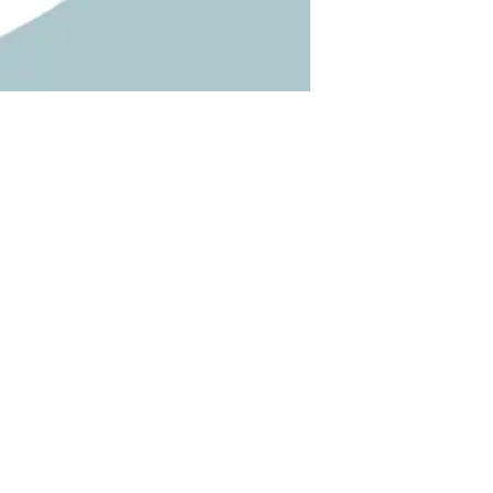
ocalização e contacto
Aspazijas Bulvaris 36/38
Riga
LV-1050 Letônia
+371 66 010 300
Formulário de contacto