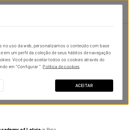
icos no uso da web, personalizamos o conteúdo com base
e em um perfil da coleção de seus hábitos de navegação.
okies. Você pode aceitar todos os cookies através do
ando em "Configurar ".
Política de cookies
SOLICITAR ORÇAMENTO
ACEITAR
Academy of Latvia
in Riga.