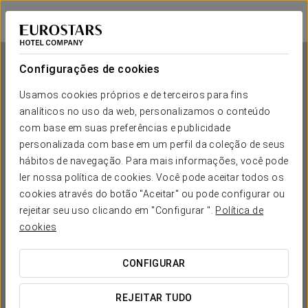
Eurostars Montgomery
BRUXELAS
Iniciar sessão n
Configurações de cookies
Usamos cookies próprios e de terceiros para fins
analíticos no uso da web, personalizamos o conteúdo
Eurostars Montgomery
com base em suas preferências e publicidade
personalizada com base em um perfil da coleção de seus
BRUXELAS
hábitos de navegação. Para mais informações, você pode
ler nossa política de cookies. Você pode aceitar todos os
cookies através do botão "Aceitar" ou pode configurar ou
rejeitar seu uso clicando em "Configurar ".
Política de
cookies
CONFIGURAR
QUANDO QUER IR?


REJEITAR TUDO