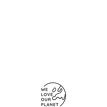
Localização e contacto
Avenue de Tervueren, 134
Bruxelas
1150 Bélgica
+3227418511
+3227418500
Formulário de contacto