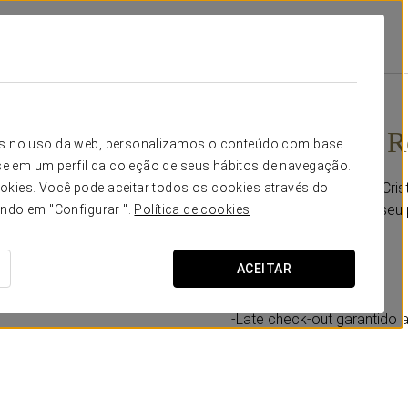
stal
Promoções
Experiência Romântica
20€
Experiência 
icos no uso da web, personalizamos o conteúdo com base
e em um perfil da coleção de seus hábitos de navegação.
O Eurostars Palacio de Cri
okies. Você pode aceitar todos os cookies através do
romântica. Surpreenda seu 
ando em "Configurar ".
Política de cookies
Inclui:
ACEITAR
-Uma garrafa de cava.
-Chocolates.
-Late check-out garantido 