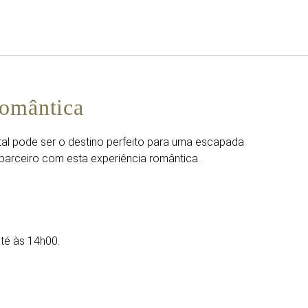
Português
Iniciar sessão no Star Trave
Romântica
stal pode ser o destino perfeito para uma escapada
parceiro com esta experiência romântica.
até às 14h00.