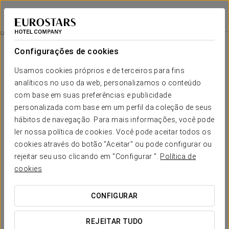
Eurostars Palazzo Zichy
BUDAPESTE
Iniciar sessão n
Promoções
Configurações de cookies
Promoções
Usamos cookies próprios e de terceiros para fins
analíticos no uso da web, personalizamos o conteúdo
com base em suas preferências e publicidade
personalizada com base em um perfil da coleção de seus
hábitos de navegação. Para mais informações, você pode
Experiência romântica
ler nossa política de cookies. Você pode aceitar todos os
cookies através do botão "Aceitar" ou pode configurar ou
25 €
rejeitar seu uso clicando em "Configurar ".
Política de
cookies
VER OFERTA
CONFIGURAR
REJEITAR TUDO