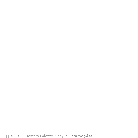
Experiência Business
20 €
VER OFERTA
Eurostars Palazzo Zichy
Promoções