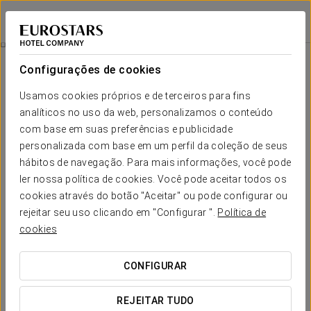
Eurostars Palazzo Zichy
BUDAPESTE
Iniciar sessão n
Quartos
Configurações de cookies
Quartos
O conforto e descanso que necessita
Usamos cookies próprios e de terceiros para fins
analíticos no uso da web, personalizamos o conteúdo
com base em suas preferências e publicidade
O Eurostars Palazzo Zichy dispõe de
80 quartos modernos e
acolhedores
, onde as linhas retas são as protagonistas,
personalizada com base em um perfil da coleção de seus
criando espaços amplos para descansar comodamente
hábitos de navegação. Para mais informações, você pode
durante a sua estadia em Budapeste.
ler nossa política de cookies. Você pode aceitar todos os
Todos os nossos quartos são pensados para garantir o
cookies através do botão "Aceitar" ou pode configurar ou
máximo conforto dos nossos hóspedes, com serviços e
rejeitar seu uso clicando em "Configurar ".
Política de
acabamentos de qualidade que garantirão uma experiência
cookies
inesquecível.
SERVIÇOS EM DESTAQUE
CONFIGURAR
REJEITAR TUDO
Quartos