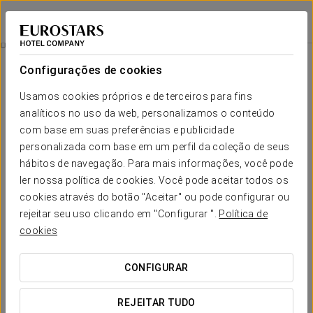
Eurostars Pamplona
PAMPLONA
Iniciar sessão n
Massagem Zen
Configurações de cookies
Usamos cookies próprios e de terceiros para fins
analíticos no uso da web, personalizamos o conteúdo
com base em suas preferências e publicidade
personalizada com base em um perfil da coleção de seus
hábitos de navegação. Para mais informações, você pode
ler nossa política de cookies. Você pode aceitar todos os
cookies através do botão "Aceitar" ou pode configurar ou
€ 50
rejeitar seu uso clicando em "Configurar ".
Política de
Massagem Zen
cookies
O seu corpo está a pedir. Dê-lhe o alívio que merece.
CONFIGURAR
Deixe para trás a pressa, a rotina e todas as obrigações.
REJEITAR TUDO