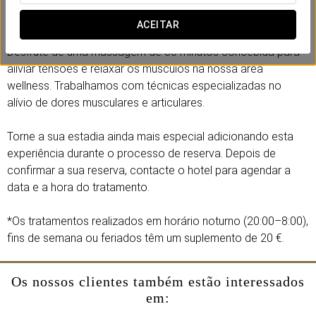
Merece um momento de tranquilidade para se reconectar
consigo e recuperar o seu equilíbrio interior.
ACEITAR
Desfrute de uma massagem de 30 minutos concebida para
aliviar tensões e relaxar os músculos na nossa área
wellness. Trabalhamos com técnicas especializadas no
alívio de dores musculares e articulares.
Torne a sua estadia ainda mais especial adicionando esta
experiência durante o processo de reserva. Depois de
confirmar a sua reserva, contacte o hotel para agendar a
data e a hora do tratamento.
*Os tratamentos realizados em horário noturno (20:00–8:00),
fins de semana ou feriados têm um suplemento de 20 €.
Os nossos clientes também estão interessados
em: