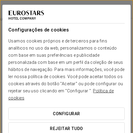
Eurostars Pamplona
PAMPLONA
Iniciar sessão n
Sportmassage 50 Min
Configurações de cookies
Usamos cookies próprios e de terceiros para fins
analíticos no uso da web, personalizamos o conteúdo
com base em suas preferências e publicidade
personalizada com base em um perfil da coleção de seus
hábitos de navegação. Para mais informações, você pode
ler nossa política de cookies. Você pode aceitar todos os
cookies através do botão "Aceitar" ou pode configurar ou
€70
rejeitar seu uso clicando em "Configurar ".
Política de
Sportmassage 50 Min
cookies
Ofereça a si mesmo um merecido descanso! Este é o
CONFIGURAR
momento perfeito para escapar da rotina, dedicar tempo ao
seu corpo e libertar-se das tensões do dia a dia.
REJEITAR TUDO