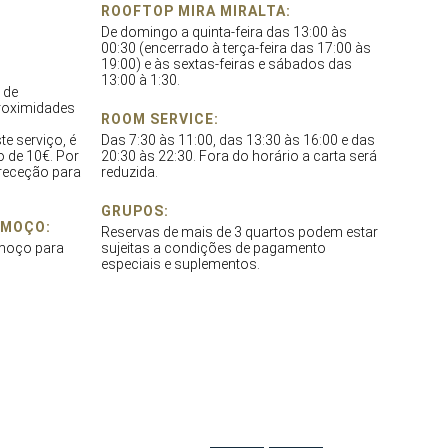
ROOFTOP MIRA MIRALTA:
De domingo a quinta-feira das 13:00 às
00:30 (encerrado à terça-feira das 17:00 às
19:00) e às sextas-feiras e sábados das
13:00 à 1:30.
 de
roximidades
ROOM SERVICE:
te serviço, é
Das 7:30 às 11:00, das 13:30 às 16:00 e das
o de 10€. Por
20:30 às 22:30. Fora do horário a carta será
 receção para
reduzida.
GRUPOS:
LMOÇO:
Reservas de mais de 3 quartos podem estar
lmoço para
sujeitas a condições de pagamento
especiais e suplementos.