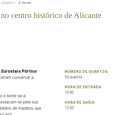
o Alicante
O Hotel
no centro histórico de Alicante
o
Eurostars Pórtico
NÚMERO DE QUARTOS:
uberam conservar a
50 quartos
HORA DE ENTRADA:
15:00
o e sentir-se-á
destacam-se pela sua
HORA DE SAÍDA:
liário de madeira, que
12:00
m casa.