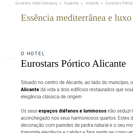
Eurostars Hotel Company
Espanha
Alicante
Eurostars Pórtic
Essência mediterrânea e luxo 
O HOTEL
Eurostars Pórtico Alicante
Situado no centro de Alicante, ao lado do município, 
Alicante
dá vida a dois edifícios restaurados que so
elegância clássica de origem.
Os seus
espaços diáfanos e luminosos
irão seduzi-l
aconchegado nos seus harmoniosos quartos. Estes 
decoração com paredes de pedra natural e o seu mobi
transmite elegância e calidez e fará sentir-se como e