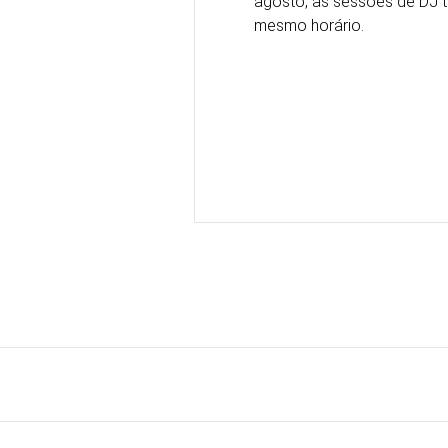
agosto, as sessões de DJ t
mesmo horário.