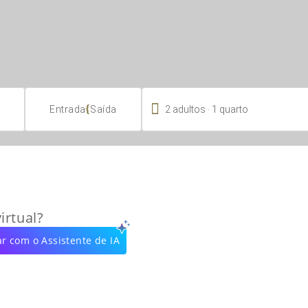

.
{
2
adultos
1
quarto
Entrada
Saída
irtual?
r com o Assistente de IA