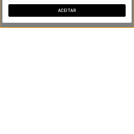
ACEITAR
Massagem reflexologia 30 minutos
60 €
VER OFERTA