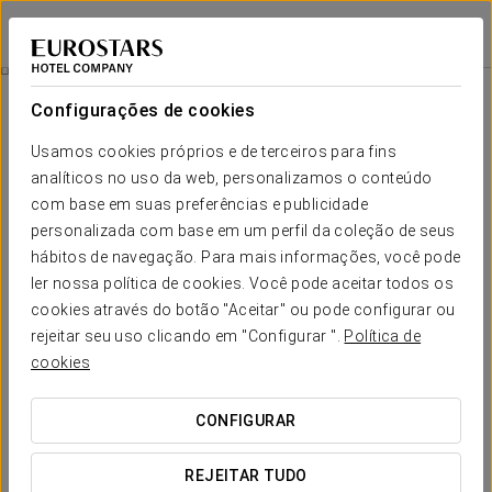
Eurostars Pórtico Alicante
ALICANTE
Iniciar sessão n
Promoções
Configurações de cookies
Promoções
Usamos cookies próprios e de terceiros para fins
analíticos no uso da web, personalizamos o conteúdo
com base em suas preferências e publicidade
personalizada com base em um perfil da coleção de seus
hábitos de navegação. Para mais informações, você pode
Experiência Romântica
ler nossa política de cookies. Você pode aceitar todos os
cookies através do botão "Aceitar" ou pode configurar ou
35€
rejeitar seu uso clicando em "Configurar ".
Política de
cookies
VER OFERTA
CONFIGURAR
REJEITAR TUDO