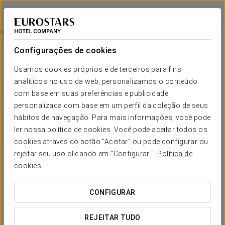
Eurostars Porto Centro
PORTO
Iniciar sessão n
Promoções
Configurações de cookies
Promoções
Usamos cookies próprios e de terceiros para fins
analíticos no uso da web, personalizamos o conteúdo
com base em suas preferências e publicidade
personalizada com base em um perfil da coleção de seus
hábitos de navegação. Para mais informações, você pode
Experiência Gourmet
ler nossa política de cookies. Você pode aceitar todos os
cookies através do botão "Aceitar" ou pode configurar ou
50 €
rejeitar seu uso clicando em "Configurar ".
Política de
cookies
VER OFERTA
CONFIGURAR
REJEITAR TUDO