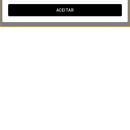
ACEITAR
Passeio de barco pelo Porto
20 €
VER OFERTA