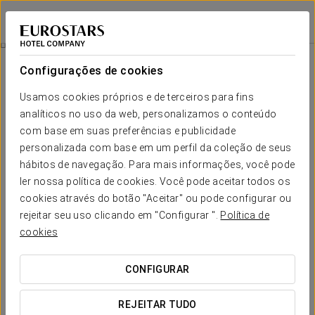
Eurostars Porto Centro
PORTO
Iniciar sessão n
Autocarro Turístico
Configurações de cookies
Usamos cookies próprios e de terceiros para fins
analíticos no uso da web, personalizamos o conteúdo
com base em suas preferências e publicidade
personalizada com base em um perfil da coleção de seus
hábitos de navegação. Para mais informações, você pode
ler nossa política de cookies. Você pode aceitar todos os
cookies através do botão "Aceitar" ou pode configurar ou
28€
rejeitar seu uso clicando em "Configurar ".
Política de
Autocarro Turístico
cookies
Oferecemos-lhe a oportunidade de conhecer o Porto de
CONFIGURAR
uma forma diferente. Desfrute de um percurso de autocarro
turístico que lhe permitirá descobrir todos os segredos da
REJEITAR TUDO