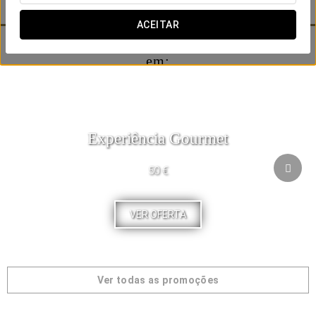
segunda maior cidade de Portugal.
ACEITAR
Os nossos clientes também estão interessados
em:
Experiência Gourmet
50 €
VER OFERTA
Ver todas as promoções