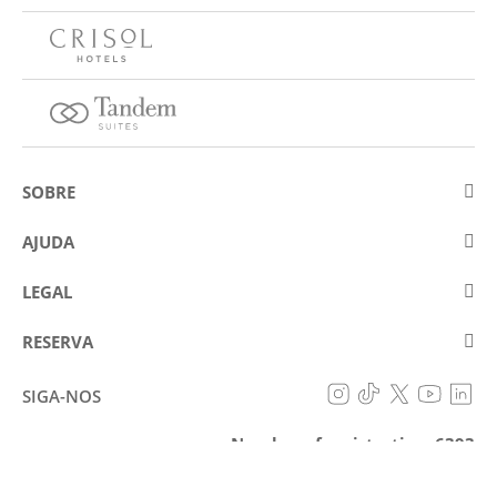
SOBRE
Sobre a Eurostars Hotel Company
AJUDA
Trabalhe connosco
Contactar
LEGAL
Concursos
Perguntas frequentes (FAQ)
Aviso legal
Política de cookies
RESERVA
Prevenção de fraude
Política de proteção de dados
A minha reserva
Declaração de acessibilidade
SIGA-NOS
Condições gerais
Number of registration: 6393
RESERVAR
Livro de reclamações