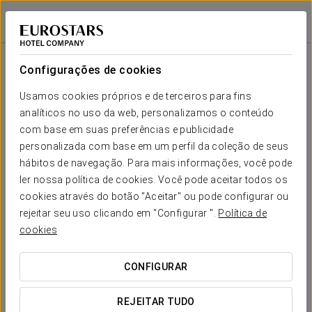
Eurostars Porto Douro
PORTO
Iniciar sessão n
Sala
Forma-
Escola
Banquete
Cocktail
Imperial
Teatro
Cabaré
U
Configurações de cookies
Don Luis
2
58 m
Seu evento em
Usamos cookies próprios e de terceiros para fins
-
-
25
20
-
40
x m
analíticos no uso da web, personalizamos o conteúdo
altura
com base em suas preferências e publicidade
personalizada com base em um perfil da coleção de seus
hábitos de navegação. Para mais informações, você pode
SOLICITAR ORÇAMENTO
ler nossa política de cookies. Você pode aceitar todos os
cookies através do botão "Aceitar" ou pode configurar ou
rejeitar seu uso clicando em "Configurar ".
Política de
cookies
CONFIGURAR
REJEITAR TUDO