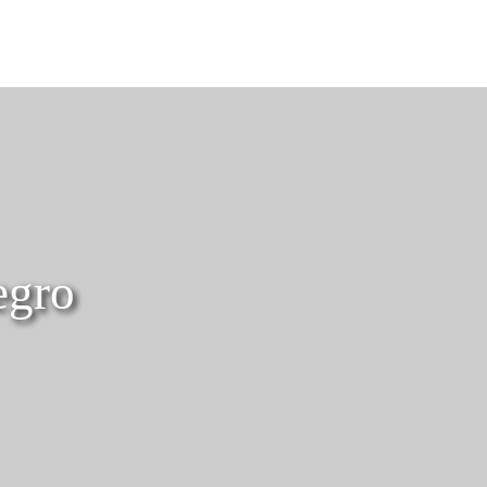
Português
Iniciar sessão no Star Trave
egro