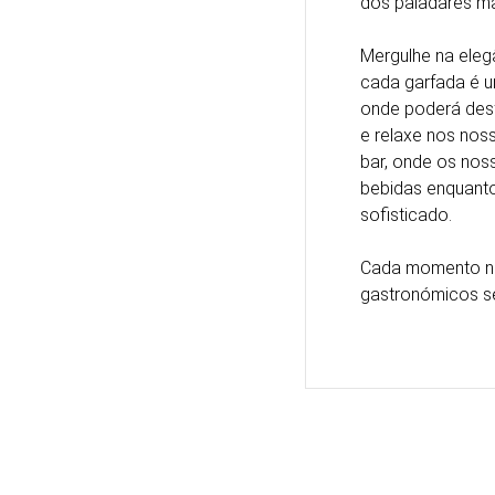
dos paladares ma
Mergulhe na eleg
cada garfada é um
onde poderá desf
e relaxe nos nos
bar, onde os nos
bebidas enquanto
sofisticado.
Cada momento n
gastronómicos se