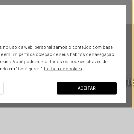
icos no uso da web, personalizamos o conteúdo com base
e em um perfil da coleção de seus hábitos de navegação.
okies. Você pode aceitar todos os cookies através do
ando em "Configurar ".
Política de cookies
ostars Queen of Monten
ACEITAR
BEČIĆI