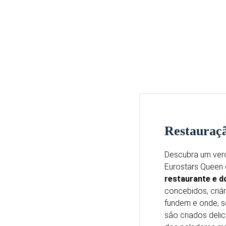
Restauraç
Descubra um ver
Eurostars Queen
restaurante e d
concebidos, cri
fundem e onde, s
são criados delic