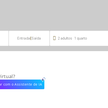

.
{
2
adultos
1
quarto
Entrada
Saída
irtual?
r com o Assistente de IA