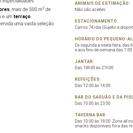
m especialidades
ANIMAIS DE ESTIMAÇÃO:
2
iores
, mais de 500 m
de
Não são aceites.
 m e um
terraço
ESTACIONAMENTO:
servida uma vasta seleção
Carros 7€/dia (Sujeito a dispon
HORÁRIO DO PEQUENO-A
De segunda a sexta-feira, das 6
e aos fins-de-semana das 7:00 
JANTAR:
Das 18h30 às 21h30
REFEIÇÕES:
Das 12:00 às 14:00.
BAR DO SAGUÃO E DA PIS
Das 10:00 às 23:00.
TAVERNA BAR:
Das 10:00 às 18:00. Zona all i
snacks disponíveis fora das re