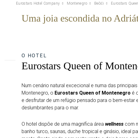
Eurostars Hotel Company
Montenegro
Bečići
Eurostars Quee
Uma joia escondida no Adriá
O HOTEL
Eurostars Queen of Monten
Num cenário natural excecional e numa das principais 
Montenegro, o
Eurostars Queen of Montenegro
é o
e desfrutar de um refúgio pensado para o bem-estar 
deslumbrantes para o mar.
O hotel dispõe de uma magnífica área
wellness
com m
banho turco, saunas, duche tropical e ginásio, ideal p