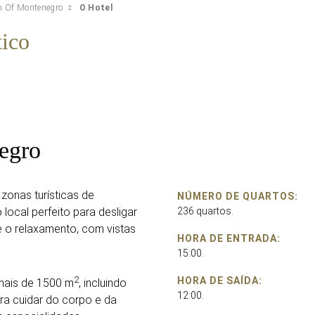
n Of Montenegro
O Hotel
tico
egro
zonas turísticas de
NÚMERO DE QUARTOS:
 local perfeito para desligar
236 quartos.
e o relaxamento, com vistas
HORA DE ENTRADA:
15:00.
2
HORA DE SAÍDA:
ais de 1500 m
, incluindo
12:00.
ara cuidar do corpo e da