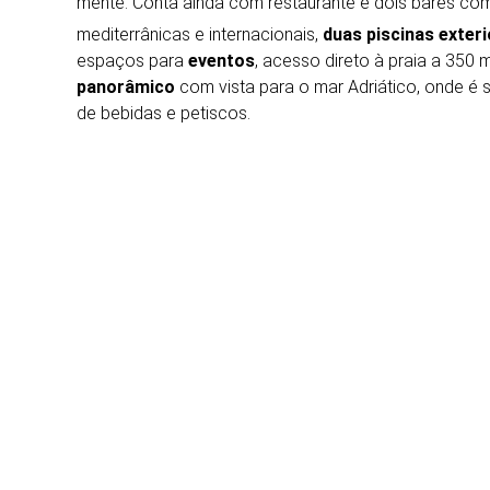
mente. Conta ainda com restaurante e dois bares co
mediterrânicas e internacionais,
duas piscinas exter
espaços para
eventos
, acesso direto à praia a 350
panorâmico
com vista para o mar Adriático, onde é 
de bebidas e petiscos.