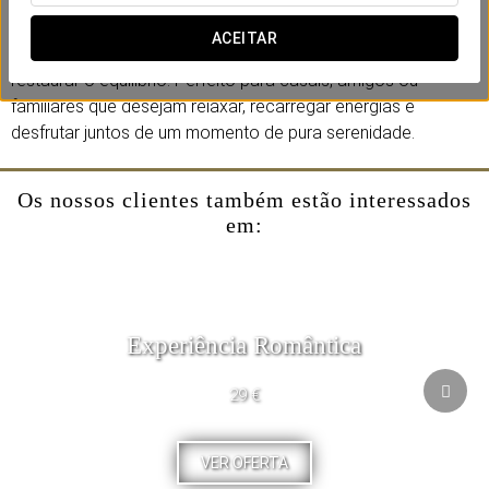
tradicionais tailandesas, incluindo alongamentos suaves,
acupressão rítmica e trabalho profundo de tecidos,
ACEITAR
projetadas para aliviar a tensão, melhorar a circulação e
restaurar o equilíbrio. Perfeito para casais, amigos ou
familiares que desejam relaxar, recarregar energias e
desfrutar juntos de um momento de pura serenidade.
Os nossos clientes também estão interessados
em:
Experiência Romântica
29 €
VER OFERTA