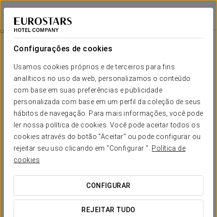
Eurostars Queen of Montenegro
BEČIĆI
Iniciar sessão n
Massagem Tradicional Para Dois
Configurações de cookies
Usamos cookies próprios e de terceiros para fins
analíticos no uso da web, personalizamos o conteúdo
com base em suas preferências e publicidade
personalizada com base em um perfil da coleção de seus
hábitos de navegação. Para mais informações, você pode
ler nossa política de cookies. Você pode aceitar todos os
cookies através do botão "Aceitar" ou pode configurar ou
130 €
rejeitar seu uso clicando em "Configurar ".
Política de
Massagem tradicional para dois
cookies
Compartilhe a experiência de relaxamento máximo com a
CONFIGURAR
nossa massagem tailandesa de 60 minutos para duas
pessoas. Desfrute de sessões lado a lado com técnicas
REJEITAR TUDO