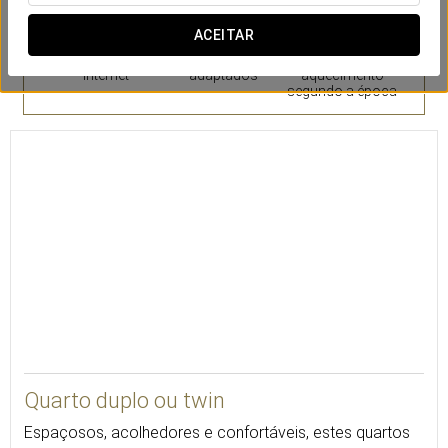
ACEITAR
Ligação WiFi à
Quartos
Ar ou
Internet
adaptados
aquecimento
segundo a época
32
Quarto duplo ou twin
Espaçosos, acolhedores e confortáveis, estes quartos