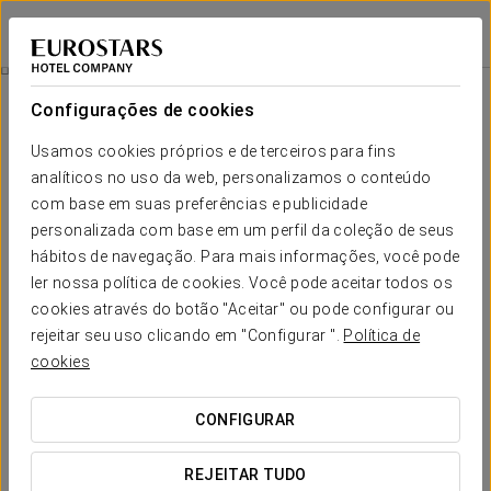
Eurostars Rey Fernando
SARAGOÇA
Iniciar sessão n
Quartos
Configurações de cookies
Quartos
O conforto e descanso que necessita
Usamos cookies próprios e de terceiros para fins
analíticos no uso da web, personalizamos o conteúdo
com base em suas preferências e publicidade
O Eurostars Rey Fernando tem 176 quartos modernos,
confortáveis e luminosos, todos equipados com uma pequena
personalizada com base em um perfil da coleção de seus
cozinha para oferecer maior autonomia aos nossos hóspedes.
hábitos de navegação. Para mais informações, você pode
ler nossa política de cookies. Você pode aceitar todos os
Destes quartos, 96 são junior suites, que incluem um espaço
adicional com sofá-cama e mobiliário espaçoso. Além disso, o
cookies através do botão "Aceitar" ou pode configurar ou
hotel oferece 4 suites.
rejeitar seu uso clicando em "Configurar ".
Política de
cookies
SERVIÇOS EM DESTAQUE
CONFIGURAR
Quartos
REJEITAR TUDO