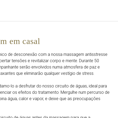
Português
Iniciar sessão no Star Trave
em em casal
nico de desconexão com a nossa massagem antisstresse
bertar tensões e revitalizar corpo e mente. Durante 50
mpanhante serão envolvidos numa atmosfera de paz e
axantes que eliminarão qualquer vestígio de stress.
mo-lo a desfrutar do nosso circuito de águas, ideal para
enciar os efeitos do tratamento. Mergulhe num percurso de
ina água, calor e vapor, e deixe que as preocupações
ircuito de águas antes da massagem para que a