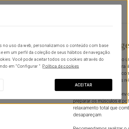
al Tanau
Promoções
Spa E Massagem Em Casal
130 €
Spa e massag
icos no uso da web, personalizamos o conteúdo com base
e em um perfil da coleção de seus hábitos de navegação.
Desfrute de um momento ú
okies. Você pode aceitar todos os cookies através do
em casal, concebida para li
ando em "Configurar ".
Política de cookies
minutos, você e o seu aco
bem-estar, com técnicas rel
ACEITAR
Antes da massagem, convida
preparar os músculos e pot
relaxamento total que comb
desapareçam.
Recomendamos realizar o c