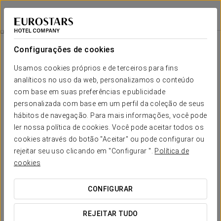
Eurostars Santa Luzia
GUIMARÃES
Iniciar sessão n
Ritual De Calma E Cuidado Pessoal
Configurações de cookies
Usamos cookies próprios e de terceiros para fins
analíticos no uso da web, personalizamos o conteúdo
com base em suas preferências e publicidade
personalizada com base em um perfil da coleção de seus
hábitos de navegação. Para mais informações, você pode
ler nossa política de cookies. Você pode aceitar todos os
cookies através do botão "Aceitar" ou pode configurar ou
148 €
rejeitar seu uso clicando em "Configurar ".
Política de
Ritual de calma e cuidado pessoal
cookies
Ofereça a si mesmo um momento só seu e desligue da
CONFIGURAR
rotina diária com uma experiência pensada para o bem-
estar, a calma e o cuidado pessoal.
REJEITAR TUDO