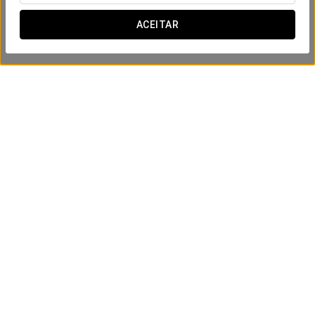
ACEITAR
Experiência Romântica
24€
VER OFERTA