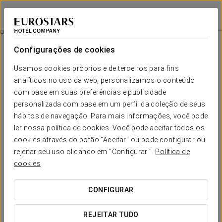
Eurostars Suites Mirasierra
MADRID
Iniciar sessão n
Promoções
Configurações de cookies
Promoções
Usamos cookies próprios e de terceiros para fins
analíticos no uso da web, personalizamos o conteúdo
com base em suas preferências e publicidade
personalizada com base em um perfil da coleção de seus
Venha jantar e convidamo-lo a
hábitos de navegação. Para mais informações, você pode
dormir
ler nossa política de cookies. Você pode aceitar todos os
cookies através do botão "Aceitar" ou pode configurar ou
220 €
rejeitar seu uso clicando em "Configurar ".
Política de
cookies
VER OFERTA
CONFIGURAR
REJEITAR TUDO