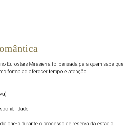
Português
Iniciar sessão no Star Trave
Romântica
 no Eurostars Mirasierra foi pensada para quem sabe que
, uma forma de oferecer tempo e atenção.
va).
isponibilidade.
 adicione-a durante o processo de reserva da estadia.