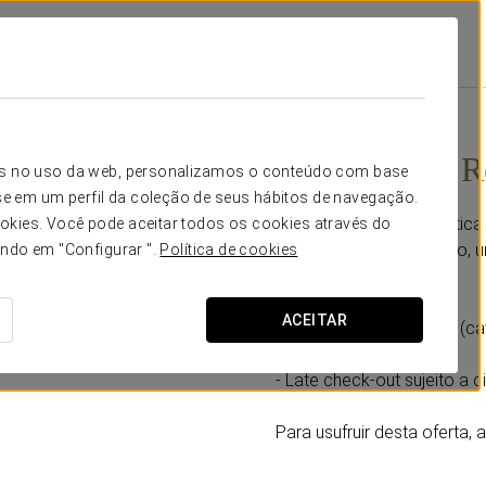
rra
Promoções
Experiência Romântica
24€
Experiência 
icos no uso da web, personalizamos o conteúdo com base
e em um perfil da coleção de seus hábitos de navegação.
Esta experiência romântica
okies. Você pode aceitar todos os cookies através do
viajar a dois é, sobretudo
ando em "Configurar ".
Política de cookies
Inclui:
ACEITAR
- Garrafa de espumante (ca
- Bombons.
- Late check-out sujeito a d
Para usufruir desta oferta,