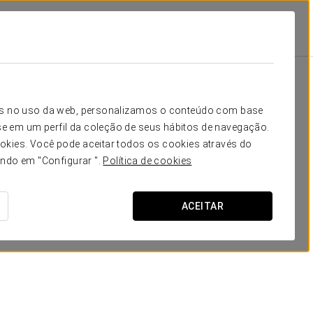
tars The Boxer
Promoções
Promoções
icos no uso da web, personalizamos o conteúdo com base
e em um perfil da coleção de seus hábitos de navegação.
okies. Você pode aceitar todos os cookies através do
ando em "Configurar ".
Política de cookies
ACEITAR
Promoção para residentes de
Massachusetts
VER OFERTA