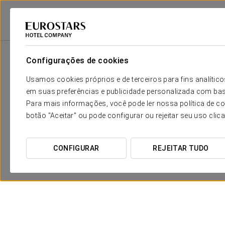
Eurostars Hotel Company
Estados Unidos Da América
Boston
Euros
Configurações de cookies
Usamos cookies próprios e de terceiros para fins analít
em suas preferências e publicidade personalizada com bas
Para mais informações, você pode ler nossa política de co
botão "Aceitar" ou pode configurar ou rejeitar seu uso clic
CONFIGURAR
REJEITAR TUDO
15% de desconto na sua próxima
estadia
VER OFERTA