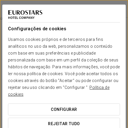
Eurostars The Boxer
BOSTON
Iniciar sessão n
Promoção Para Residentes De Massachusetts
Configurações de cookies
Usamos cookies próprios e de terceiros para fins
analíticos no uso da web, personalizamos o conteúdo
com base em suas preferências e publicidade
personalizada com base em um perfil da coleção de seus
hábitos de navegação. Para mais informações, você pode
ler nossa política de cookies. Você pode aceitar todos os
cookies através do botão "Aceitar" ou pode configurar ou
Promoção para residentes de
rejeitar seu uso clicando em "Configurar ".
Política de
cookies
Massachusetts
Aproveite ao máximo a sua estadia em Boston e descubra
CONFIGURAR
tudo o que a cidade tem para oferecer. Desfrute de 12% de
desconto no Eurostars The Boxer utilizando o código:
REJEITAR TUDO