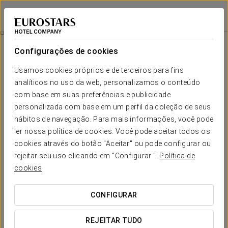
Eurostars Torre Sevilla
SEVILHA
Iniciar sessão n
Acesso Ao Circuito Termal
Configurações de cookies
Usamos cookies próprios e de terceiros para fins
analíticos no uso da web, personalizamos o conteúdo
com base em suas preferências e publicidade
personalizada com base em um perfil da coleção de seus
hábitos de navegação. Para mais informações, você pode
ler nossa política de cookies. Você pode aceitar todos os
cookies através do botão "Aceitar" ou pode configurar ou
25 € por pessoa hospedada
rejeitar seu uso clicando em "Configurar ".
Política de
35 € por pessoa não hospedada
cookies
Acesso ao circuito termal
CONFIGURAR
Desfrute de um spa único situado no 35.º andar, onde relaxar
se transforma numa verdadeira experiência. Enquanto cuida
REJEITAR TUDO