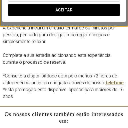
de si, poderá contemplar vistas panorâmicas
impressionantes sobre a cidade de Sevilha, tornando o
ACEITAR
momento ainda mais especial.
A experiência inclui um circuito termal de 50 minutos por
pessoa, pensado para desligar, recarregar energias e
simplesmente relaxar.
Complete a sua estadia adicionando esta experiência
durante o processo de reserva.
*Consulte a disponibilidade com pelo menos 72 horas de
antecedência antes da chegada através do nosso
telefone
.
*Esta promoção está disponível apenas para maiores de 16
anos.
Os nossos clientes também estão interessados
em: