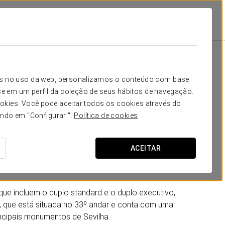
Quartos
sita
icos no uso da web, personalizamos o conteúdo com base
e em um perfil da coleção de seus hábitos de navegação.
os
, todos eles exteriores e dotados de grandes janelões
okies. Você pode aceitar todos os cookies através do
as sobre a cidade. A aposta pela utilização de cores
ando em "Configurar ".
Política de cookies
 a calidez e a harmonia necessárias para criar um
ACEITAR
 arquitetura e design de interiores (GCA Arquitectos
ndaluza e à iconografia sevilhana sem cair em clichês.
ue incluem o duplo standard e o duplo executivo,
al, que está situada no 33º andar e conta com uma
incipais monumentos de Sevilha.