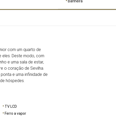
Banheira
DIMENSÕES
77
ior com um quarto de
re eles. Deste modo, com
nho e uma sala de estar,
re o coração de Sevilha.
 ponta e uma infinidade de
 de hóspedes.
TV LCD
Ferro a vapor