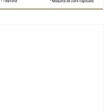
Telefone
Máquina de café cápsulas