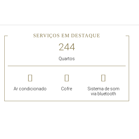
Português
Iniciar sessão no Star Trave
SERVIÇOS EM DESTAQUE
Quartos
Ar condicionado
Cofre
Sistema de som
via bluetooth