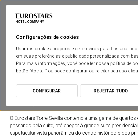
Eurostars Hotel Company
Espanha
Sevilla
Eurostars Torre Sevilla
Configurações de cookies
O conforto e descanso que neces
Usamos cookies próprios e de terceiros para fins analít
em suas preferências e publicidade personalizada com bas
O Eurostars Torre Sevilla dispõe de
244 quartos exclusiv
Para mais informações, você pode ler nossa política de co
desde os quais poderá desfrutar de umas privilegiadas vist
botão "Aceitar" ou pode configurar ou rejeitar seu uso clic
neutras, juntamente com a combinação de texturas, oferece
espaço de sonho.
CONFIGURAR
REJEITAR TUDO
Esta conceptualização é obra de um reconhecido estúdio de
Asociados) que apostou por prestar homenagem à cultura a
O Eurostars Torre Sevilla contempla uma gama de quartos q
passando pela suite, até chegar à grande suite presidenci
espetacular vista panorâmica do centro histórico e dos pr