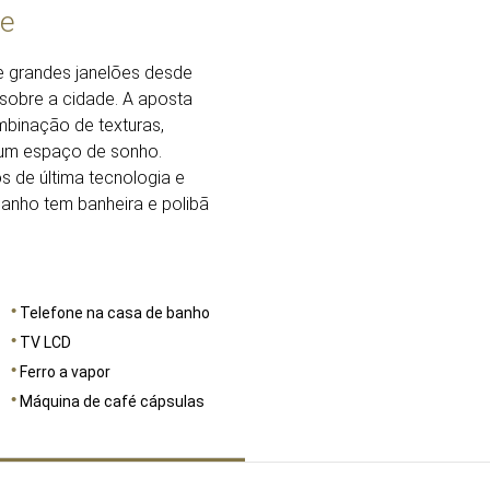
fe
DIMENSÕES
50
de grandes janelões desde
 sobre a cidade. A aposta
mbinação de texturas,
r um espaço de sonho.
 de última tecnologia e
anho tem banheira e polibã
Telefone na casa de banho
TV LCD
Ferro a vapor
Máquina de café cápsulas