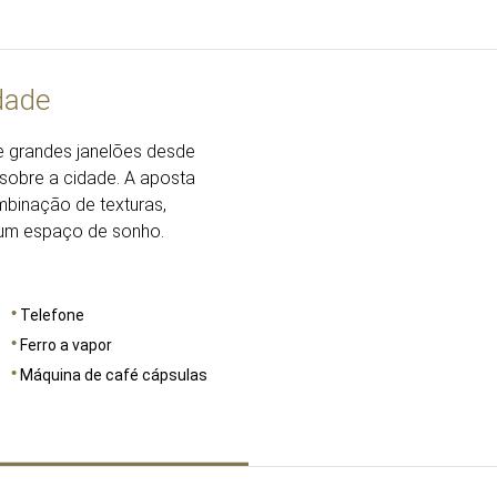
dade
DIMENSÕES
27
de grandes janelões desde
 sobre a cidade. A aposta
mbinação de texturas,
r um espaço de sonho.
Telefone
Ferro a vapor
Máquina de café cápsulas