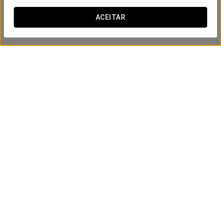
ACEITAR
Experiência Spa Deluxe
100 €
VER OFERTA