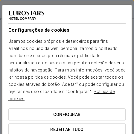
Eurostars Valladolid
VALLADOLID
Iniciar sessão n
Promoções
Configurações de cookies
Promoções
Usamos cookies próprios e de terceiros para fins
analíticos no uso da web, personalizamos o conteúdo
com base em suas preferências e publicidade
personalizada com base em um perfil da coleção de seus
hábitos de navegação. Para mais informações, você pode
Entrecôte para Dois
ler nossa política de cookies. Você pode aceitar todos os
cookies através do botão "Aceitar" ou pode configurar ou
59 € para duas pessoas
rejeitar seu uso clicando em "Configurar ".
Política de
cookies
VER OFERTA
CONFIGURAR
REJEITAR TUDO