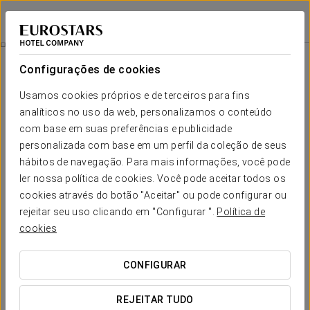
Eurostars Valladolid
VALLADOLID
Iniciar sessão n
Memória Habitada
Configurações de cookies
Usamos cookies próprios e de terceiros para fins
analíticos no uso da web, personalizamos o conteúdo
com base em suas preferências e publicidade
personalizada com base em um perfil da coleção de seus
hábitos de navegação. Para mais informações, você pode
ler nossa política de cookies. Você pode aceitar todos os
cookies através do botão "Aceitar" ou pode configurar ou
20 € adultos
rejeitar seu uso clicando em "Configurar ".
Política de
5 € crianças
cookies
Memória habitada
CONFIGURAR
Entre numa experiência única entre história e vinho.
REJEITAR TUDO