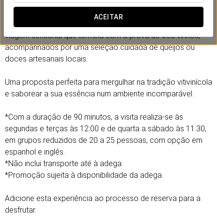
Descubra uma adega subterrânea do século XVII numa visita
guiada que percorre espaços emblemáticos como o
ACEITAR
Espacio Damajuanas De Alberto e as salas de solera. Uma
viagem sensorial que termina com a prova de três vinhos,
acompanhados por uma seleção cuidada de queijos ou
doces artesanais locais.
Uma proposta perfeita para mergulhar na tradição vitivinícola
e saborear a sua essência num ambiente incomparável.
*Com a duração de 90 minutos, a visita realiza-se às
segundas e terças às 12:00 e de quarta a sábado às 11:30,
em grupos reduzidos de 20 a 25 pessoas, com opção em
espanhol e inglês.
*Não inclui transporte até à adega.
*Promoção sujeita à disponibilidade da adega.
Adicione esta experiência ao processo de reserva para a
desfrutar.