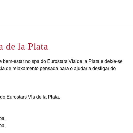
Português
Iniciar sessão no Star Trave
 de la Plata
bem-estar no spa do Eurostars Vía de la Plata e deixe-se
ia de relaxamento pensada para o ajudar a desligar do
 do Eurostars Vía de la Plata.
oa.
oa.