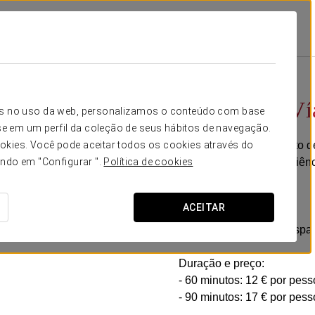
Promoções
Acesso Spa Vía De La Plata
A partir de 12€
Acesso spa Vía
icos no uso da web, personalizamos o conteúdo com base
e em um perfil da coleção de seus hábitos de navegação.
Desfrute de um momento de 
okies. Você pode aceitar todos os cookies através do
envolver por uma experiênc
ando em "Configurar ".
Política de cookies
ritmo diário.
ACEITAR
Inclui:
- Acesso ao circuito de spa
Duração e preço:
- 60 minutos: 12 € por pess
- 90 minutos: 17 € por pess