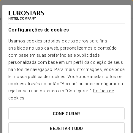
Exe Astur Plaza
LEÃO - ASTORGA
Iniciar sessão n
Experiência Romântica
Configurações de cookies
Usamos cookies próprios e de terceiros para fins
analíticos no uso da web, personalizamos o conteúdo
com base em suas preferências e publicidade
personalizada com base em um perfil da coleção de seus
hábitos de navegação. Para mais informações, você pode
ler nossa política de cookies. Você pode aceitar todos os
cookies através do botão "Aceitar" ou pode configurar ou
rejeitar seu uso clicando em "Configurar ".
Política de
15 €
Experiência Romântica
cookies
Se está a preparar uma viagem a dois e o seu próximo
CONFIGURAR
destino é Astorga, oferecemos-lhe a nossa experiência
romântica.
REJEITAR TUDO