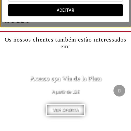
Inclui:
ACEITAR
-Garrafa de cava.
-Chocolates.
Os nossos clientes também estão interessados
em:
Acesso spa Vía de la Plata
A partir de 12€
VER OFERTA