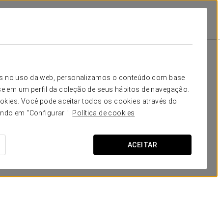
ções
Promoções
icos no uso da web, personalizamos o conteúdo com base
e em um perfil da coleção de seus hábitos de navegação.
okies. Você pode aceitar todos os cookies através do
ando em "Configurar ".
Política de cookies
ACEITAR
Experiência Business
9 €
VER OFERTA