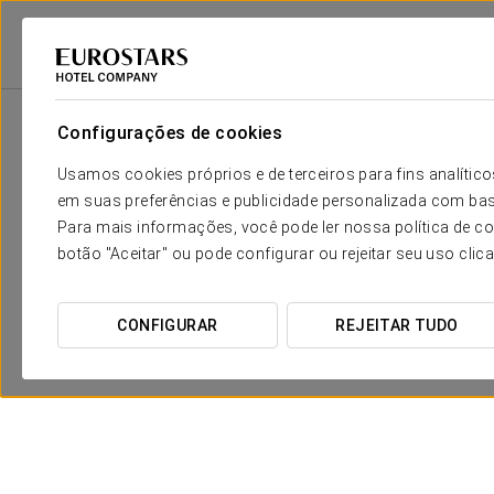
Eurostars Hotel Company
Espanha
Ourense
Exe Auriense
Promo
Configurações de cookies
Usamos cookies próprios e de terceiros para fins analít
em suas preferências e publicidade personalizada com bas
Para mais informações, você pode ler nossa política de co
botão "Aceitar" ou pode configurar ou rejeitar seu uso clic
CONFIGURAR
REJEITAR TUDO
Experiência Romântica
20 €
VER OFERTA