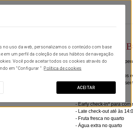
ções
Experiência Business
9 €
Experiência B
icos no uso da web, personalizamos o conteúdo com base
e em um perfil da coleção de seus hábitos de navegação.
Horários flexíveis, tudo p
okies. Você pode aceitar todos os cookies através do
ando em "Configurar ".
Política de cookies
No Exe Auriense criámos es
conforto. Sem pressas, se
ACEITAR
Inclui:
- Early check-in* para com
- Late check-out até às 14
- Fruta fresca no quarto
- Água extra no quarto