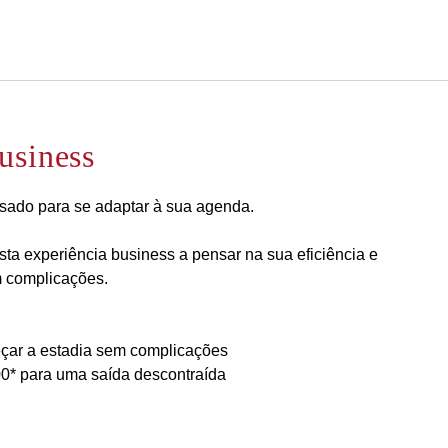
Português
Iniciar sessão no Star Trave
usiness
ensado para se adaptar à sua agenda.
ta experiência business a pensar na sua eficiência e
m complicações.
eçar a estadia sem complicações
:00* para uma saída descontraída