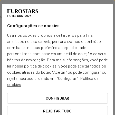
Exe Campus
BARCELONA - CERDANYOLA DEL VALLÈS
Iniciar sessão n
Quartos
Configurações de cookies
Quartos
O conforto e descanso que necessita
Usamos cookies próprios e de terceiros para fins
analíticos no uso da web, personalizamos o conteúdo
com base em suas preferências e publicidade
Em consonância com a qualidade das suas instalações, os 104
quartos do Exe Campus, standard e executive, constituem uma
personalizada com base em um perfil da coleção de seus
proposta ideal de espaços amplos e luminosos que conjugam
hábitos de navegação. Para mais informações, você pode
funcionalidade e comodidade na perfeição.
ler nossa política de cookies. Você pode aceitar todos os
SERVIÇOS EM DESTAQUE
cookies através do botão "Aceitar" ou pode configurar ou
rejeitar seu uso clicando em "Configurar ".
Política de
cookies
Quartos
CONFIGURAR
REJEITAR TUDO
Banheira
Cofre
Comodidades