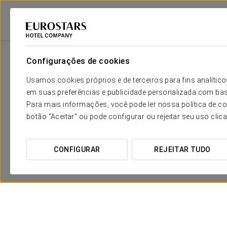
Eurostars Hotel Company
México
Cidade Do México, Cdmx
Exe Cit
Configurações de cookies
Usamos cookies próprios e de terceiros para fins analít
em suas preferências e publicidade personalizada com bas
Para mais informações, você pode ler nossa política de co
botão "Aceitar" ou pode configurar ou rejeitar seu uso clic
CONFIGURAR
REJEITAR TUDO