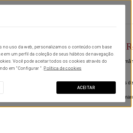
ies Reforma
Promoções
Experiência Romântica
65 $
Experiência 
icos no uso da web, personalizamos o conteúdo com base
e em um perfil da coleção de seus hábitos de navegação.
Imagine a noite mais românt
okies. Você pode aceitar todos os cookies através do
ando em "Configurar ".
Política de cookies
Inclui:
-Decoração com pétalas de
ACEITAR
-Chocolate.
-Garrafa de vinho espuman