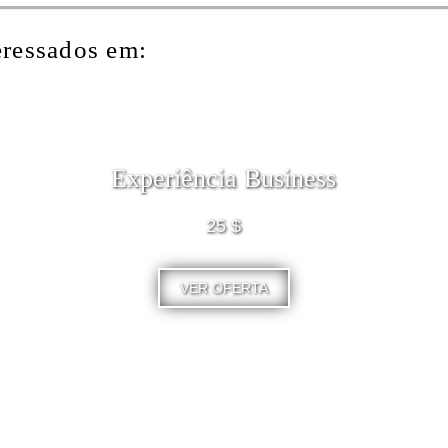
eressados em:
Experiência Business
25 $
VER OFERTA