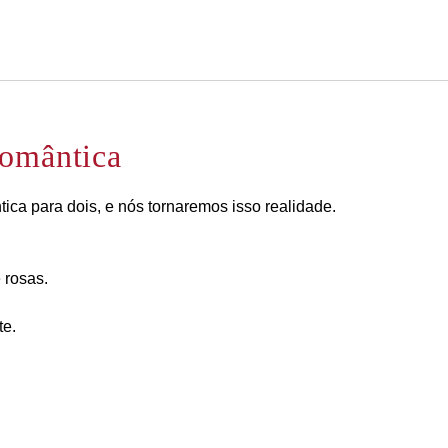
Português
Iniciar sessão no Star Trave
Romântica
ica para dois, e nós tornaremos isso realidade.
 rosas.
te.