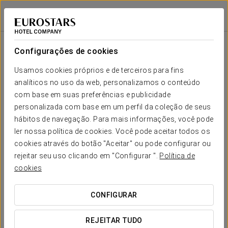
Exe Cities Reforma
CIDADE DO MÉXICO, CDMX
Iniciar sessão n
Sala
Forma-
Escola
Banquete
Cocktail
Imperial
Teatro
Cabaré
U
Configurações de cookies
SALA
TOKYO
Seu evento em
Usamos cookies próprios e de terceiros para fins
2
30
50
30
15
-
20
33 m
analíticos no uso da web, personalizamos o conteúdo
x m
altura
com base em suas preferências e publicidade
personalizada com base em um perfil da coleção de seus
SALA NEW
hábitos de navegação. Para mais informações, você pode
YORK
SOLICITAR ORÇAMENTO
2
70
130
90
35
-
50
ler nossa política de cookies. Você pode aceitar todos os
91 m
x m
cookies através do botão "Aceitar" ou pode configurar ou
altura
rejeitar seu uso clicando em "Configurar ".
Política de
cookies
CONFIGURAR
REJEITAR TUDO