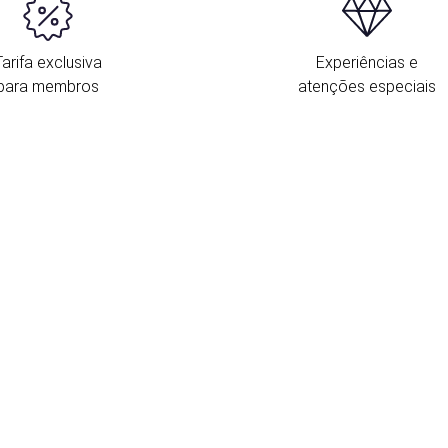
Tarifa exclusiva
Experiências e
para membros
atenções especiais
L
S
G
e
d
e
d