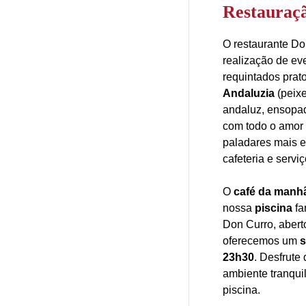
Restauraç
O restaurante Don
realização de ev
requintados prat
Andaluzia
(peixe
andaluz, ensopados
com todo o amor 
paladares mais e
cafeteria e servi
O
café da man
nossa
piscina
fa
Don Curro, aberto
oferecemos um
s
23h30
. Desfrute
ambiente tranquil
piscina.