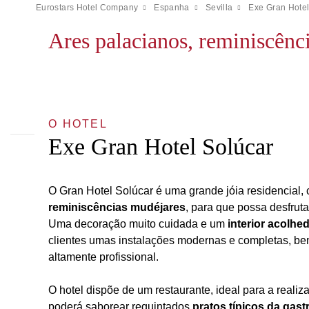
Eurostars Hotel Company
Espanha
Sevilla
Exe Gran Hotel
Ares palacianos, reminiscênc
O HOTEL
Exe Gran Hotel Solúcar
O Gran Hotel Solúcar é uma grande jóia residencial, 
reminiscências mudéjares
, para que possa desfruta
Uma decoração muito cuidada e um
interior acolhe
clientes umas instalações modernas e completas, b
altamente profissional.
O hotel dispõe de um restaurante, ideal para a reali
poderá saborear requintados
pratos típicos da gas