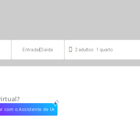

.
{
2
adultos
1
quarto
Entrada
Saída
irtual?
r com o Assistente de IA