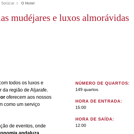
 Solúcar
O Hotel
ias mudéjares e luxos almorávidas
com todos os luxos e
NÚMERO DE QUARTOS:
149 quartos.
r da região de Aljarafe.
dor
oferecem aos nossos
HORA DE ENTRADA:
em como um serviço
15:00
HORA DE SAÍDA:
12:00
zação de eventos, onde
tronomia andaluza