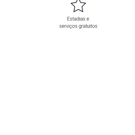
Estadias e
serviços gratuitos
ocalização e contacto
ituado a 20 quilómetros de Sevilha, o
ran Hotel Solúcar, em
Sanlúcar la Mayor
,
stá estrategicamente localizado, a uma
istância suficiente da grande cidade para
spremer todos os encantos e tranquilidade
e
Aljarafe
, e ao mesmo tempo